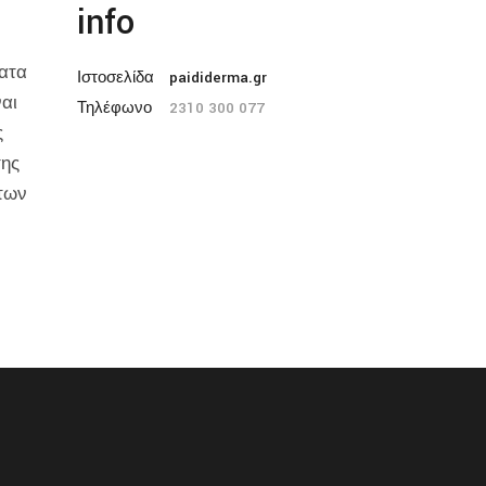
info
ματα
Ιστοσελίδα
paididerma.gr
ναι
Τηλέφωνο
2310 300 077
ς
της
 των