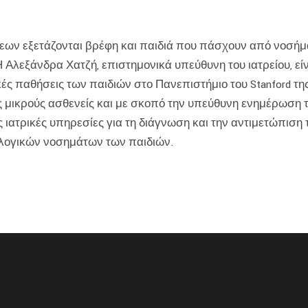
σεων εξετάζονται βρέφη και παιδιά που πάσχουν από νοσή
Η Αλεξάνδρα Χατζή, επιστημονικά υπεύθυνη του ιατρείου, εί
ές παθήσεις των παιδιών στο Πανεπιστήμιο του Stanford τη
 μικρούς ασθενείς και με σκοπό την υπεύθυνη ενημέρωση 
ς ιατρικές υπηρεσίες για τη διάγνωση και την αντιμετώπιση
ολογικών νοσημάτων των παιδιών.