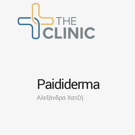
Paididerma
Αλεξάνδρα Χατζή